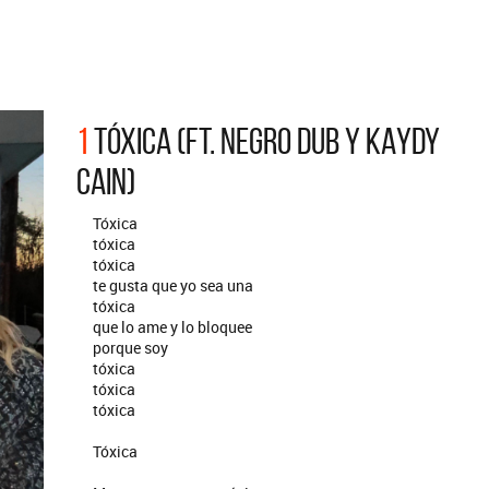
ARGENTINA
ección completa de los CMTV
cos. Todos los meses se suman
Def Leppard vuelve a Argentina
artistas.
1
TÓXICA (FT. NEGRO DUB Y KAYDY
CAIN)
Tóxica
tóxica
tóxica
te gusta que yo sea una
tóxica
que lo ame y lo bloquee
porque soy
tóxica
tóxica
tóxica
Tóxica