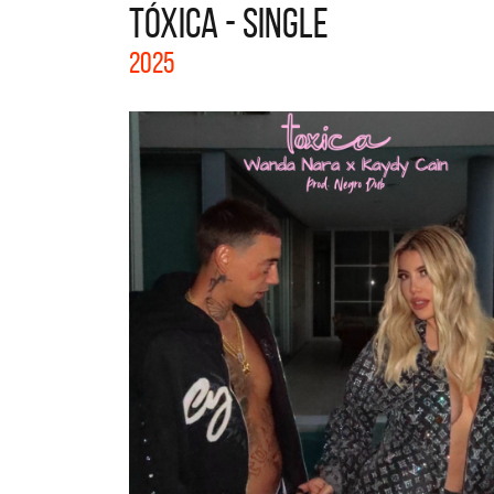
TÓXICA - SINGLE
La col
2025
Acústi
nuevos 