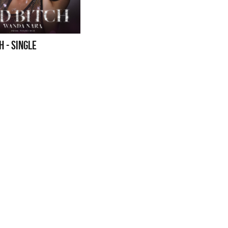
S CON VOS - SINGLE
YO SOY - SINGLE
H - SINGLE