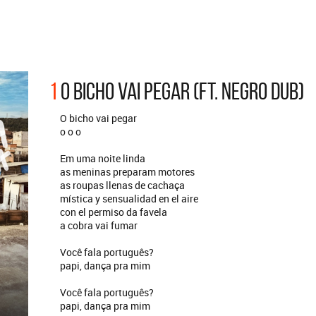
ARGENTINA
ección completa de los CMTV
cos. Todos los meses se suman
Def Leppard vuelve a Argentina
artistas.
1
O BICHO VAI PEGAR (FT. NEGRO DUB)
O bicho vai pegar
o o o
Em uma noite linda
as meninas preparam motores
as roupas llenas de cachaça
mística y sensualidad en el aire
con el permiso da favela
a cobra vai fumar
Você fala português?
papi, dança pra mim
Você fala português?
papi, dança pra mim