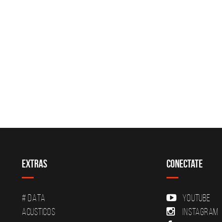
Extras
Conectate
# DATA
YouTube
Acusticos
Instagram