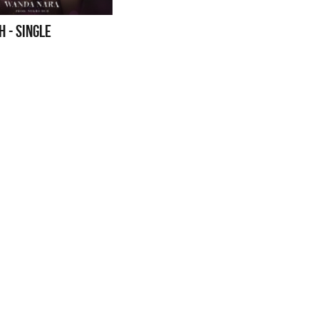
H - SINGLE
Cerati
La Muela y Sus Amigos