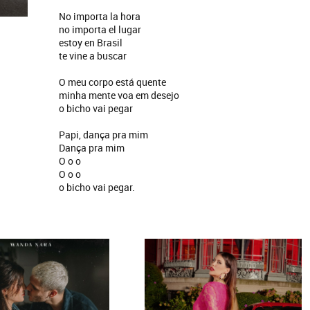
No importa la hora
no importa el lugar
estoy en Brasil
te vine a buscar
O meu corpo está quente
minha mente voa em desejo
o bicho vai pegar
Papi, dança pra mim
Dança pra mim
O o o
O o o
o bicho vai pegar.