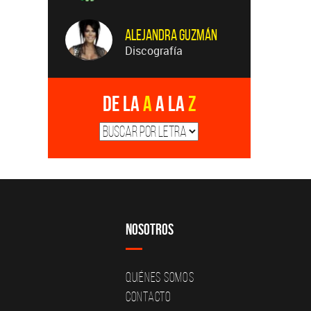
Alejandra Guzmán
Discografía
De la
A
a la
Z
Nosotros
Quiénes Somos
Contacto