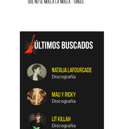
QUE NO SE MUELA LA MUELA - SINGLE
HOMENAJE A
Natalia LaFourcade
Discografía
Mau y Ricky
Discografía
Lit Killah
Discografía