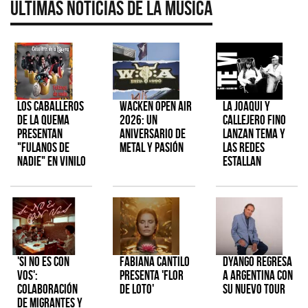
Últimas Noticias de la Música
Los Caballeros
Wacken Open Air
La Joaqui y
de la Quema
2026: Un
Callejero Fino
presentan
aniversario de
lanzan tema y
"Fulanos de
metal y pasión
las redes
Nadie" en vinilo
estallan
'Si No Es Con
Fabiana Cantilo
Dyango regresa
Vos':
presenta 'Flor
a Argentina con
colaboración
de Loto'
su nuevo tour
de Migrantes y