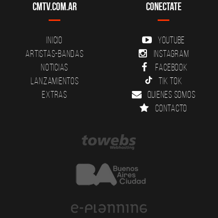
CMTV.com.ar
Conectate
Inicio
YouTube
Artistas-Bandas
Instagram
Noticias
Facebook
Lanzamientos
Tik Tok
Extras
Quienes somos
Contacto