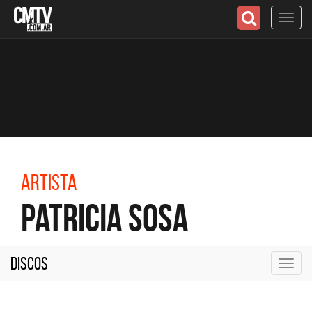
Toggl
navig
Artista
Patricia Sosa
Discos
Toggl
navig