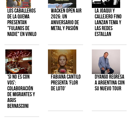
Los Caballeros
Wacken Open Air
La Joaqui y
de la Quema
2026: Un
Callejero Fino
presentan
aniversario de
lanzan tema y
"Fulanos de
metal y pasión
las redes
Nadie" en vinilo
estallan
'Si No Es Con
Fabiana Cantilo
Dyango regresa
Vos':
presenta 'Flor
a Argentina con
colaboración
de Loto'
su nuevo tour
de Migrantes y
Agus
Bernasconi