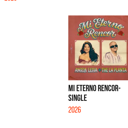
MI ETERNO RENCOR-
SINGLE
2026