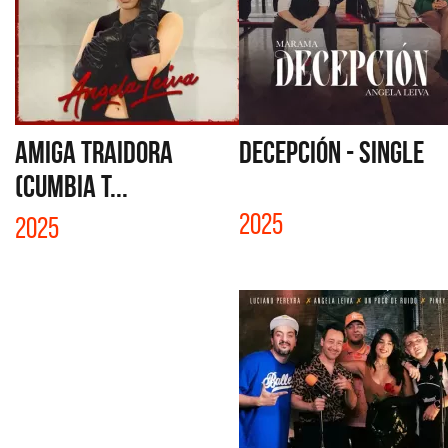
AMIGA TRAIDORA
DECEPCIÓN - SINGLE
(CUMBIA T...
2025
2025