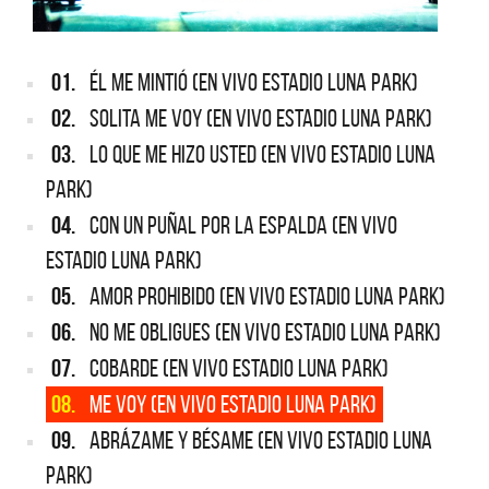
01.
ÉL ME MINTIÓ (EN VIVO ESTADIO LUNA PARK)
02.
SOLITA ME VOY (EN VIVO ESTADIO LUNA PARK)
03.
LO QUE ME HIZO USTED (EN VIVO ESTADIO LUNA
PARK)
04.
CON UN PUÑAL POR LA ESPALDA (EN VIVO
ESTADIO LUNA PARK)
05.
AMOR PROHIBIDO (EN VIVO ESTADIO LUNA PARK)
06.
NO ME OBLIGUES (EN VIVO ESTADIO LUNA PARK)
07.
COBARDE (EN VIVO ESTADIO LUNA PARK)
08.
ME VOY (EN VIVO ESTADIO LUNA PARK)
09.
ABRÁZAME Y BÉSAME (EN VIVO ESTADIO LUNA
PARK)