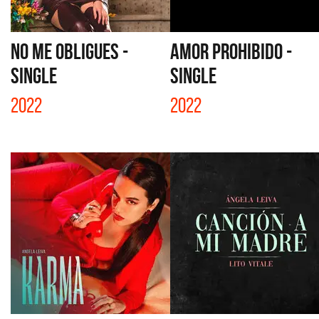
NO ME OBLIGUES -
AMOR PROHIBIDO -
SINGLE
SINGLE
2022
2022