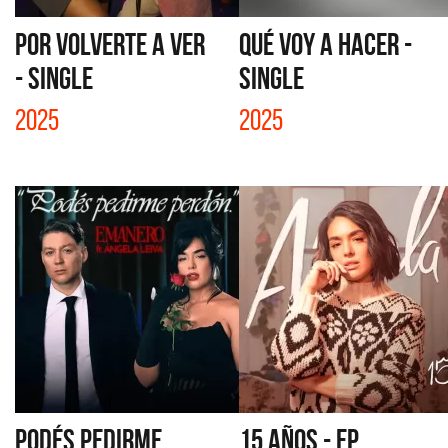
POR VOLVERTE A VER
QUÉ VOY A HACER -
- SINGLE
SINGLE
2025
2025
PODÉS PEDIRME
15 AÑOS - EP