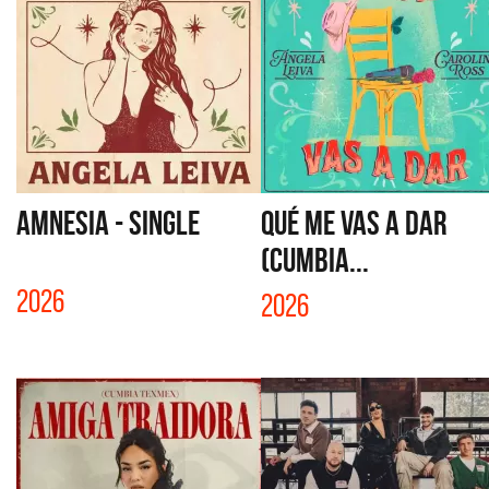
AMNESIA - SINGLE
QUÉ ME VAS A DAR
(CUMBIA...
2026
2026