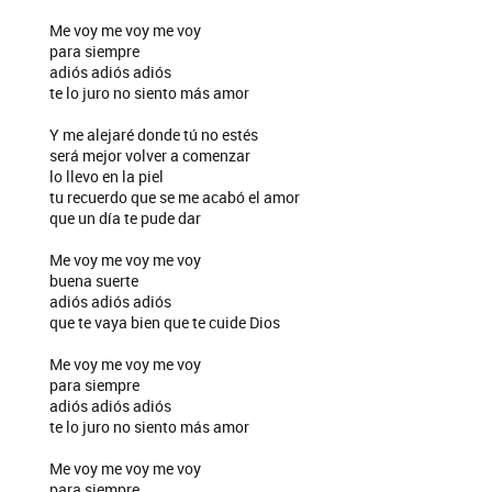
Me voy me voy me voy
para siempre
adiós adiós adiós
te lo juro no siento más amor
Y me alejaré donde tú no estés
será mejor volver a comenzar
lo llevo en la piel
tu recuerdo que se me acabó el amor
que un día te pude dar
Me voy me voy me voy
buena suerte
adiós adiós adiós
que te vaya bien que te cuide Dios
Me voy me voy me voy
para siempre
adiós adiós adiós
te lo juro no siento más amor
Me voy me voy me voy
para siempre