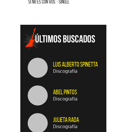
SI NO ES CON VOS - SINGLE
SALVADOR 
Luis Alberto Spinetta
Discografía
Abel Pintos
Discografía
Julieta Rada
Discografía