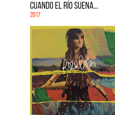
CUANDO EL RÍO SUENA...
La col
2017
Acústi
nuevos 