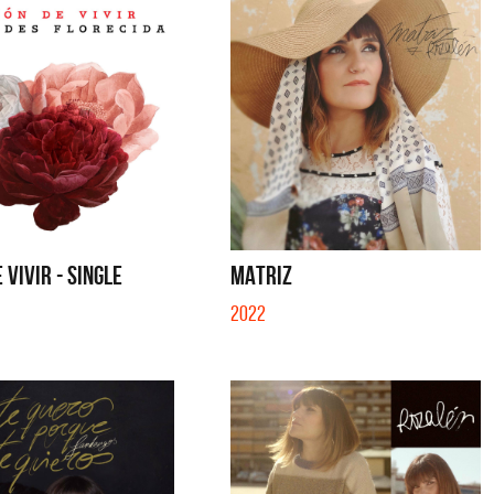
 VIVIR - SINGLE
MATRIZ
2022
a y Sus Amigos
La Joaqui