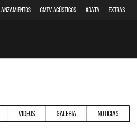
LANZAMIENTOS
CMTV ACÚSTICOS
#DATA
EXTRAS
Videos
Galeria
Noticias
DESTACADOS
DESTACADOS
 ACÚSTICOS
DEF LEPPARD REGRESA A