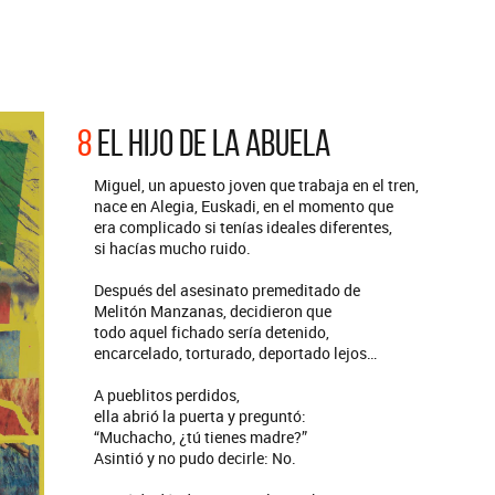
ARGENTINA
ección completa de los CMTV
cos. Todos los meses se suman
Def Leppard vuelve a Argentina
artistas.
8
EL HIJO DE LA ABUELA
Miguel, un apuesto joven que trabaja en el tren,
nace en Alegia, Euskadi, en el momento que
era complicado si tenías ideales diferentes,
si hacías mucho ruido.
Después del asesinato premeditado de
Melitón Manzanas, decidieron que
todo aquel fichado sería detenido,
encarcelado, torturado, deportado lejos…
A pueblitos perdidos,
ella abrió la puerta y preguntó:
“Muchacho, ¿tú tienes madre?”
Asintió y no pudo decirle: No.