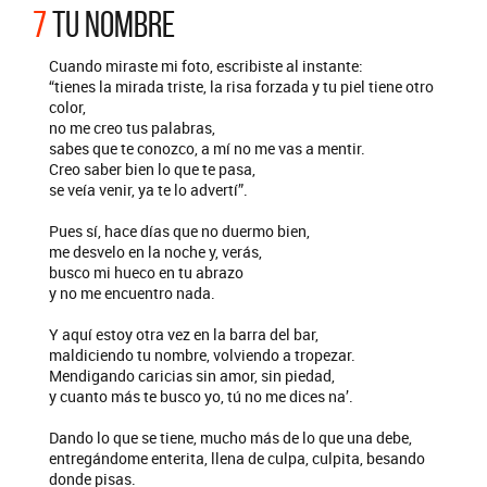
7
TU NOMBRE
Cuando miraste mi foto, escribiste al instante:
“tienes la mirada triste, la risa forzada y tu piel tiene otro
color,
no me creo tus palabras,
sabes que te conozco, a mí no me vas a mentir.
Creo saber bien lo que te pasa,
se veía venir, ya te lo advertí”.
Pues sí, hace días que no duermo bien,
me desvelo en la noche y, verás,
busco mi hueco en tu abrazo
y no me encuentro nada.
Y aquí estoy otra vez en la barra del bar,
maldiciendo tu nombre, volviendo a tropezar.
Mendigando caricias sin amor, sin piedad,
y cuanto más te busco yo, tú no me dices na’.
Dando lo que se tiene, mucho más de lo que una debe,
entregándome enterita, llena de culpa, culpita, besando
donde pisas.