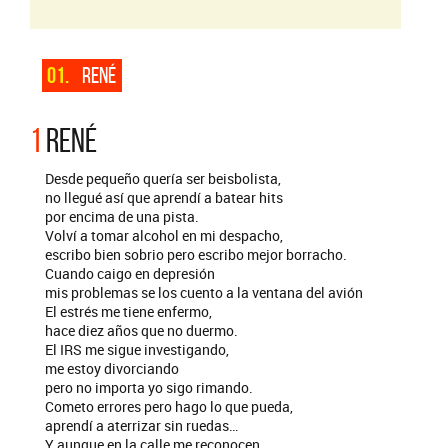
01.
RENÉ
1
RENÉ
Desde pequeño quería ser beisbolista,
no llegué así que aprendí a batear hits
por encima de una pista.
Volví a tomar alcohol en mi despacho,
escribo bien sobrio pero escribo mejor borracho.
Cuando caigo en depresión
mis problemas se los cuento a la ventana del avión
El estrés me tiene enfermo,
hace diez años que no duermo.
El IRS me sigue investigando,
me estoy divorciando
pero no importa yo sigo rimando.
Cometo errores pero hago lo que pueda,
aprendí a aterrizar sin ruedas…
Y aunque en la calle me reconocen,