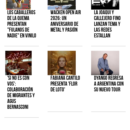
Los Caballeros
Wacken Open Air
La Joaqui y
de la Quema
2026: Un
Callejero Fino
presentan
aniversario de
lanzan tema y
"Fulanos de
metal y pasión
las redes
Nadie" en vinilo
estallan
'Si No Es Con
Fabiana Cantilo
Dyango regresa
Vos':
presenta 'Flor
a Argentina con
colaboración
de Loto'
su nuevo tour
de Migrantes y
Agus
Bernasconi