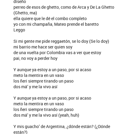
diseño
perreo de esos de ghetto, como de Arca y De La Ghetto
(Ghetto, ma)
ella quiere que le dé el combo completo
yo con mi champaña, Mateo prende el baretto
Leggo
Si mi gente me pide reggaetón, se lo doy (Se lo doy)
mi barrio me hace ser quien soy
de una vuelta por Colombia vas a ver que estoy
pai, no voy a perder hoy
Y aunque ya estoy a un paso, por si acaso
meto la mentira en un vaso
los ñeri siempre tirando un paso
dos má’ y me la vivo así
Y aunque ya estoy a un paso, por si acaso
meto la mentira en un vaso
los ñeri siempre tirando un paso
dos má’ y me la vivo así (yeah, huh)
Y mis guacho’ de Argentina, ¿dónde están? (¿Dónde
están?)