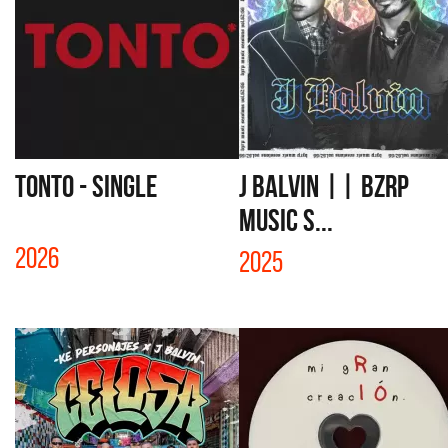
TONTO - SINGLE
J BALVIN || BZRP
Music S...
2026
2025