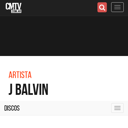
Toggl
navig
Artista
J Balvin
Discos
Toggl
navig