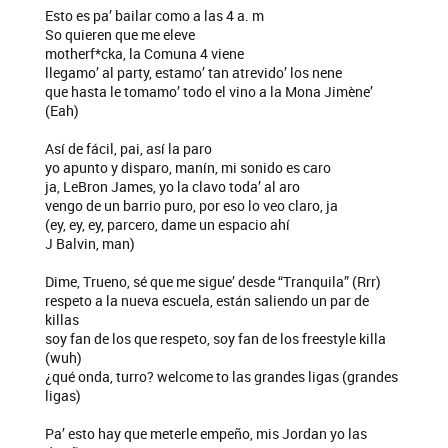
Esto es pa’ bailar como a las 4 a. m
So quieren que me eleve
motherf*cka, la Comuna 4 viene
llegamo’ al party, estamo’ tan atrevido’ los nene
que hasta le tomamo’ todo el vino a la Mona Jimène’
(Eah)
Así de fácil, pai, así la paro
yo apunto y disparo, manín, mi sonido es caro
ja, LeBron James, yo la clavo toda’ al aro
vengo de un barrio puro, por eso lo veo claro, ja
(ey, ey, ey, parcero, dame un espacio ahí
J Balvin, man)
Dime, Trueno, sé que me sigue’ desde “Tranquila” (Rrr)
respeto a la nueva escuela, están saliendo un par de
killas
soy fan de los que respeto, soy fan de los freestyle killa
(wuh)
¿qué onda, turro? welcome to las grandes ligas (grandes
ligas)
Pa’ esto hay que meterle empeño, mis Jordan yo las