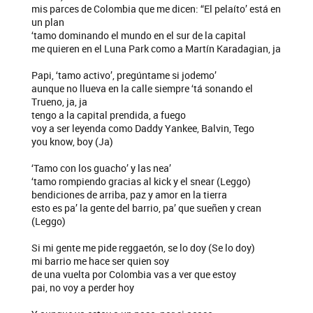
mis parces de Colombia que me dicen: “El pelaíto’ está en
un plan
‘tamo dominando el mundo en el sur de la capital
me quieren en el Luna Park como a Martín Karadagian, ja
Papi, ‘tamo activo’, pregúntame si jodemo’
aunque no llueva en la calle siempre ‘tá sonando el
Trueno, ja, ja
tengo a la capital prendida, a fuego
voy a ser leyenda como Daddy Yankee, Balvin, Tego
you know, boy (Ja)
‘Tamo con los guacho’ y las nea’
‘tamo rompiendo gracias al kick y el snear (Leggo)
bendiciones de arriba, paz y amor en la tierra
esto es pa’ la gente del barrio, pa’ que sueñen y crean
(Leggo)
Si mi gente me pide reggaetón, se lo doy (Se lo doy)
mi barrio me hace ser quien soy
de una vuelta por Colombia vas a ver que estoy
pai, no voy a perder hoy