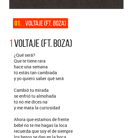
01.
VOLTAJE (FT. BOZA)
1
VOLTAJE (FT. BOZA)
¿Qué será?
Que te tiene rara
hace una semana
tú estás tan cambiada
y yo quiero saber qué será
Cambió tu mirada
se enfrió tu almohada
tú no me dices na´
y me mata la curiosidad
Ahora que estamos de frente
bebé no te me hagas la loca
recuerda que soy el de siempre
los besos se dan en la boca