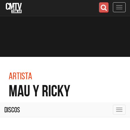
Toggl
navig
Artista
Mau y Ricky
Discos
Toggl
navig