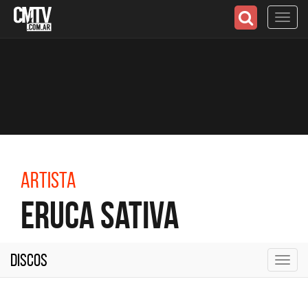
Toggl
navig
Artista
Eruca Sativa
Discos
Toggl
navig