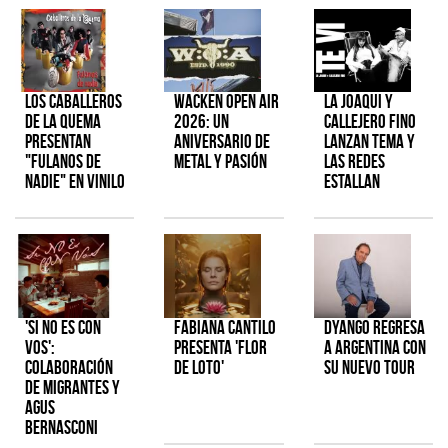
Los Caballeros
Wacken Open Air
La Joaqui y
de la Quema
2026: Un
Callejero Fino
presentan
aniversario de
lanzan tema y
"Fulanos de
metal y pasión
las redes
Nadie" en vinilo
estallan
'Si No Es Con
Fabiana Cantilo
Dyango regresa
Vos':
presenta 'Flor
a Argentina con
colaboración
de Loto'
su nuevo tour
de Migrantes y
Agus
Bernasconi