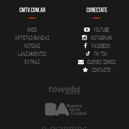
CMTV.com.ar
Conectate
Inicio
YouTube
Artistas-Bandas
Instagram
Noticias
Facebook
Lanzamientos
Tik Tok
Extras
Quienes somos
Contacto