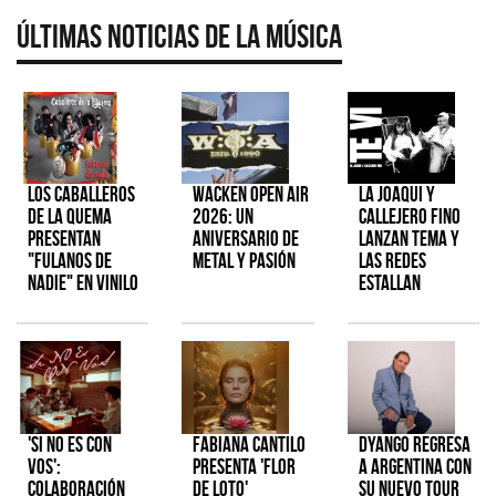
Últimas Noticias de la Música
Los Caballeros
Wacken Open Air
La Joaqui y
de la Quema
2026: Un
Callejero Fino
presentan
aniversario de
lanzan tema y
"Fulanos de
metal y pasión
las redes
Nadie" en vinilo
estallan
'Si No Es Con
Fabiana Cantilo
Dyango regresa
Vos':
presenta 'Flor
a Argentina con
colaboración
de Loto'
su nuevo tour