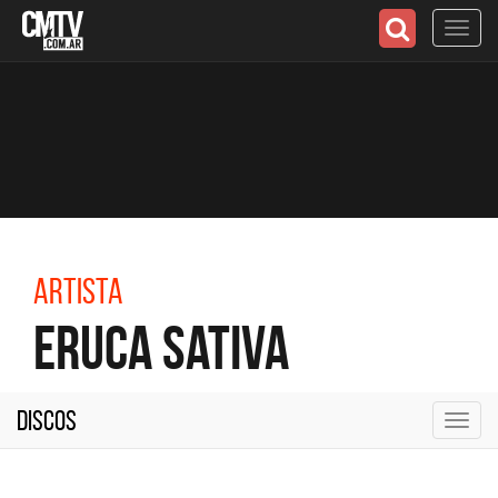
Toggl
navig
Artista
Eruca Sativa
Discos
Toggl
navig