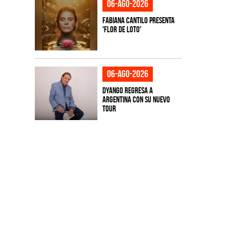
06-ago-2026
Fabiana Cantilo presenta
'Flor de Loto'
06-ago-2026
Dyango regresa a
Argentina con su nuevo
tour