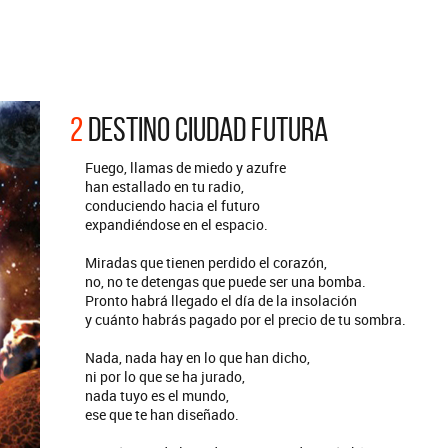
ARGENTINA
REDONDOS
Def Leppard vuelve a Argentina
Patricio Rey y s
Ricota, el docu
2
DESTINO CIUDAD FUTURA
Fuego, llamas de miedo y azufre
han estallado en tu radio,
conduciendo hacia el futuro
expandiéndose en el espacio.
Miradas que tienen perdido el corazón,
no, no te detengas que puede ser una bomba.
Pronto habrá llegado el día de la insolación
y cuánto habrás pagado por el precio de tu sombra.
Nada, nada hay en lo que han dicho,
ni por lo que se ha jurado,
nada tuyo es el mundo,
ese que te han diseñado.