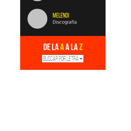
Melendi
Discografía
De la
A
a la
Z