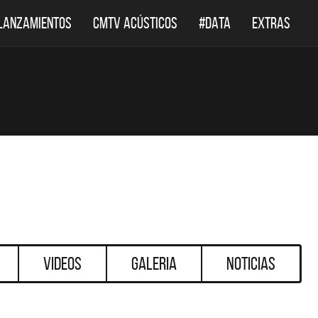
LANZAMIENTOS
CMTV ACÚSTICOS
#DATA
EXTRAS
Videos
Galeria
Noticias
DESTACADOS
DE
DEF LEPPARD REGRESA A
EL DOCUMENT