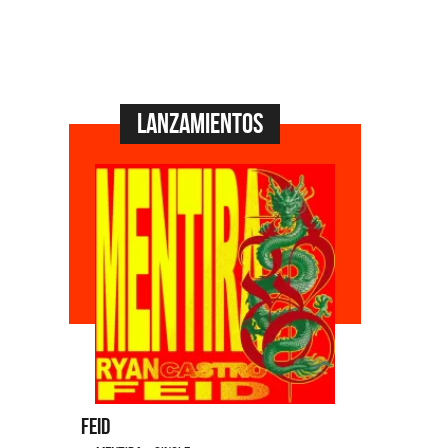
Lanzamientos
Dyango
La 