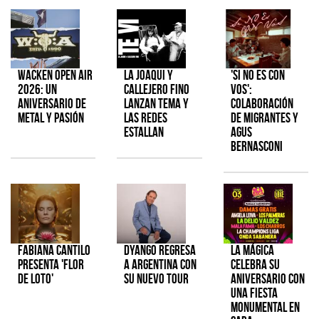
Wacken Open Air
La Joaqui y
'Si No Es Con
2026: Un
Callejero Fino
Vos':
aniversario de
lanzan tema y
colaboración
metal y pasión
las redes
de Migrantes y
estallan
Agus
Bernasconi
Fabiana Cantilo
Dyango regresa
La Mágica
presenta 'Flor
a Argentina con
celebra su
de Loto'
su nuevo tour
aniversario con
una fiesta
monumental en