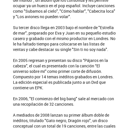
del mundo", un álbum que los consolida y les permite
ocupar ya un hueco en el pop español. Incluye canciones
como "Subamos al cielo", "Cómo hablar", "Cabecita loca"
y "Los aviones no pueden volar".
Su tercer disco llega en 2003 bajo el nombre de "Estrella
de mar", preparado por Eva y Juan en su pequeño estudio
casero y grabado con el mismo productor en Londres. No
le ha faltado tiempo para colocarse en las listas de
ventas y cabe destacar su single "Sin ti no soy nada".
En 2005 regresan y presentan su disco “Pájaros en la
cabeza”, el cual es presentado con la canción “El
universo sobre mí” como primer corte de difusión.
Compuesto por 14 temas inéditos grabados en Londres.
La edición especial es publicada junto a un Dvd que
contiene un EPK.
En 2006, "El comienzo del big bang" sale al mercado con
una recopilación de 32 canciones.
A mediados de 2008 lanzan su primer álbum doble de
inéditos, titulado "Gato negro, Dragón rojo", un disco
conceptual con un total de 19 canciones, entre las cuales