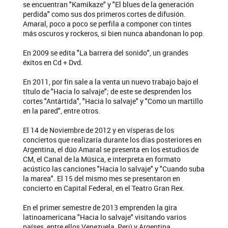
se encuentran "Kamikaze" y "El blues de la generación
perdida" como sus dos primeros cortes de difusión.
Amaral, poco a poco se perfila a componer con tintes
más oscuros y rockeros, si bien nunca abandonan lo pop.
En 2009 se edita "La barrera del sonido", un grandes
éxitos en Cd + Dvd.
En 2011, por fin sale a la venta un nuevo trabajo bajo el
título de "Hacia lo salvaje"; de este se desprenden los
cortes "Antártida", "Hacia lo salvaje" y "Como un martillo
en la pared", entre otros.
El 14 de Noviembre de 2012 y en vísperas de los
conciertos que realizaría durante los días posteriores en
Argentina, el dúo Amaral se presenta en los estudios de
CM, el Canal de la Música, e interpreta en formato
acústico las canciones "Hacia lo salvaje" y "Cuando suba
la marea". El 15 del mismo mes se presentaron en
concierto en Capital Federal, en el Teatro Gran Rex.
En el primer semestre de 2013 emprenden la gira
latinoamericana "Hacia lo salvaje" visitando varios
países, entre ellos Venezuela, Perú y Argentina,