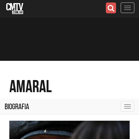
Toggl
navig
Amaral
Biografia
Toggl
navig