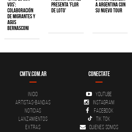
Vos':
presenta 'Flor
a Argentina con
colaboración
de Loto'
su nuevo tour
de Migrantes y
Agus
Bernasconi
CMTV.com.ar
Conectate
Inicio
YouTube
Artistas-Bandas
Instagram
Noticias
Facebook
Lanzamientos
Tik Tok
Extras
Quienes somos