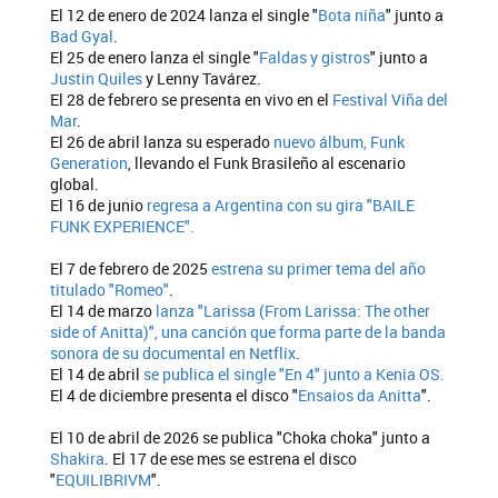
El 12 de enero de 2024 lanza el single "
Bota niña
" junto a
Bad Gyal
.
El 25 de enero lanza el single "
Faldas y gistros
" junto a
Justin Quiles
y Lenny Tavárez.
El 28 de febrero se presenta en vivo en el
Festival Viña del
Mar
.
El 26 de abril lanza su esperado
nuevo álbum, Funk
Generation
, llevando el Funk Brasileño al escenario
global.
El 16 de junio
regresa a Argentina con su gira "BAILE
FUNK EXPERIENCE".
El 7 de febrero de 2025
estrena su primer tema del año
titulado "Romeo"
.
El 14 de marzo
lanza "Larissa (From Larissa: The other
side of Anitta)", una canción que forma parte de la banda
sonora de su documental en Netflix
.
El 14 de abril
se publica el single "En 4" junto a Kenia OS.
El 4 de diciembre presenta el disco "
Ensaios da Anitta
".
El 10 de abril de 2026 se publica "Choka choka" junto a
Shakira
. El 17 de ese mes se estrena el disco
"
EQUILIBRIVM
".