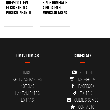
Quevedo lleva
rinde homenaje
el cuarteto al
a Gilda en el
público infantil
Movistar Arena
CMTV.com.ar
Conectate
Inicio
YouTube
Artistas-Bandas
Instagram
Noticias
Facebook
Lanzamientos
Tik Tok
Extras
Quienes somos
Contacto