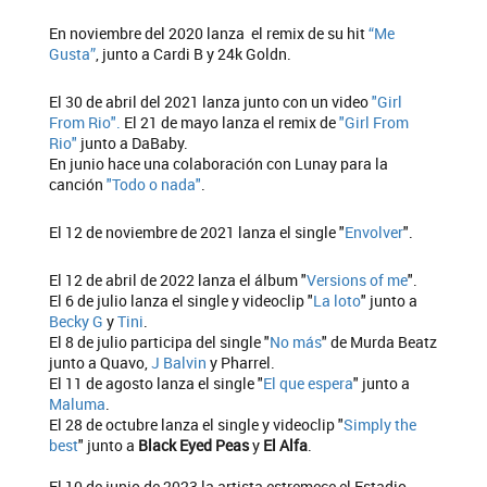
En noviembre del 2020 lanza el remix de su hit
“Me
Gusta”
, junto a Cardi B y 24k Goldn.
El 30 de abril del 2021 lanza junto con un video
"Girl
From Rio".
El 21 de mayo lanza el remix de
"Girl From
Rio"
junto a DaBaby.
En junio hace una colaboración con Lunay para la
canción
"Todo o nada"
.
El 12 de noviembre de 2021 lanza el single "
Envolver
".
El 12 de abril de 2022 lanza el álbum "
Versions of me
".
El 6 de julio lanza el single y videoclip "
La loto
" junto a
Becky G
y
Tini
.
El 8 de julio participa del single "
No más
" de Murda Beatz
junto a Quavo,
J Balvin
y Pharrel.
El 11 de agosto lanza el single "
El que espera
" junto a
Maluma
.
El 28 de octubre lanza el single y videoclip "
Simply the
best
" junto a
Black Eyed Peas
y
El Alfa
.
El 10 de junio de 2023 la artista estremece el Estadio