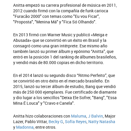
Anitta empezó su carrera profesional de música en 2011,
2012 cuando firmó con la compañía de funk carioca
"Furacão 2000" con temas como "Eu vou Ficar",
"Proposta", "Menina Má" y "Fica Só Olhando".
En 2013 firmó con Warner Music y publicó «Meiga e
Abusada» que se convirtió en un éxito en Brasil y la
consagró como una gran intérprete. Ese mismo año
también lanzó su primer álbum y epónimo “Anitta”,​ que
entró en la posición 1 del ranking de álbumes brasileños,​
y vendió más de 80.000 copias en dicho territorio.
En el 2014 lanzó su segundo disco “Ritmo Perfeito”, que
se convirtió en otro éxito en el mercado brasileño. En
2015, lanzó su tercer álbum de estudio, Bang que vendió
más de 250 000 ejemplares. Fue certificado de diamante
y dio lugar a los sencillos "Deixa Ele Sofrer, "Bang", "Essa
Mina É Louca" y "Cravo e Canela".
Anitta hizo colaboraciones con
Maluma
,
J Balvin
, Major
Lazer, Pablo Vittar,
Becky G
,
Sofía Reyes
,
Natty Natasha
y
Madonna
, entre otros.