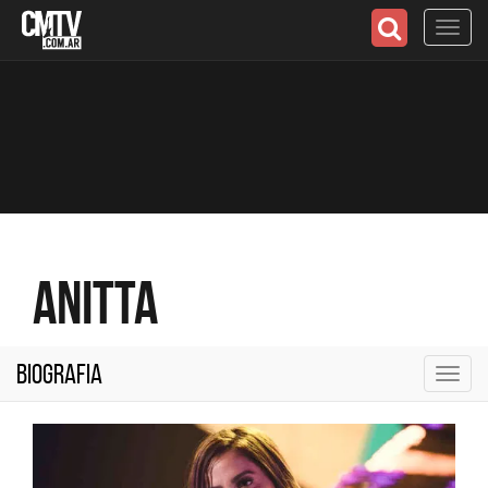
Toggl
navig
Anitta
Biografia
Toggl
navig